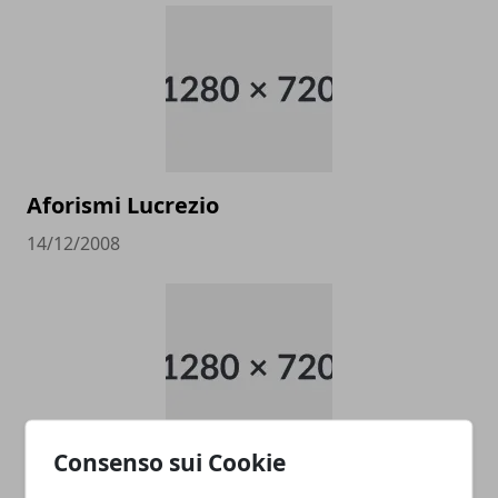
Aforismi Lucrezio
14/12/2008
Consenso sui Cookie
Aforismi Epicuro