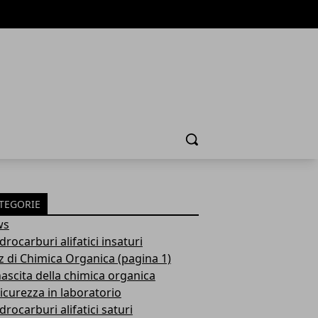
Cerca
TEGORIE
ws
idrocarburi alifatici insaturi
z di Chimica Organica (pagina 1)
nascita della chimica organica
sicurezza in laboratorio
idrocarburi alifatici saturi