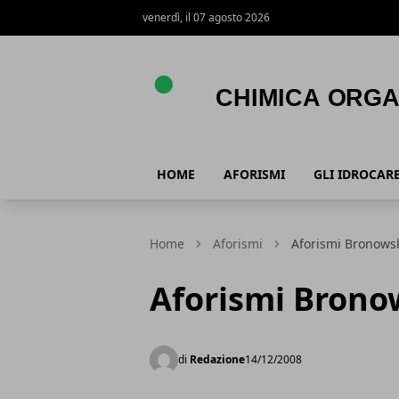
venerdì, il 07 agosto 2026
Chimica Organica
HOME
AFORISMI
GLI IDROCARB
Home
Aforismi
Aforismi Bronows
Aforismi Brono
di
Redazione
14/12/2008