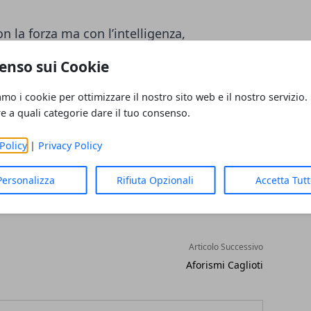
 la forza ma con l’intelligenza,
to la scienza ha avuto successo là dove la
enso sui Cookie
ercato di esercitare incantesimi.
amo i cookie per ottimizzare il nostro sito web e il nostro servizio.
re a quali categorie dare il tuo consenso.
Policy
|
Privacy Policy
Personalizza
Rifiuta Opzionali
Accetta Tut
Articolo Successivo
Aforismi Caglioti