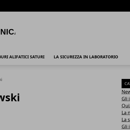
URI ALIFATICI SATURI
LA SICUREZZA IN LABORATORIO
ki
CA
Ne
wski
Gli 
Qui
La 
La 
Gli 