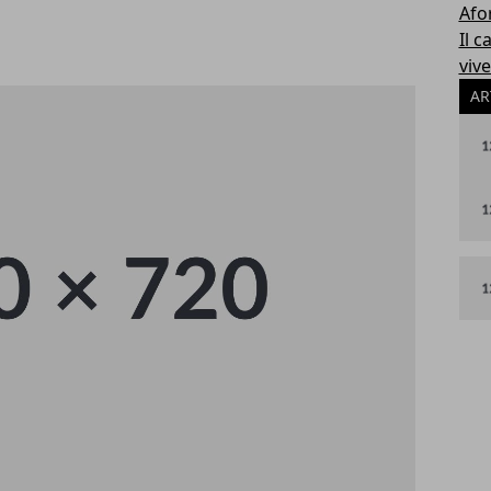
Afo
Il 
viv
AR