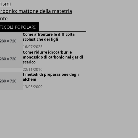
rismi
carbonio: mattone della matetria
ente
TICOLI POPOLARI
Come affrontare le difficoltà
scolastiche dei figli
16/07/2025
Come ridurre idrocarburi e
monossido di carbonio nei gas di
scarico
22/11/2016
I metodi di preparazione degli
alcheni
13/05/2009