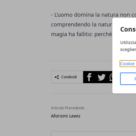
- L’uomo domina la natura non con
comprendendo la natura. Per ques
Cons
magia ha fallito: perché non ha c
Utilizzi
sceglie
Cookie 
Facebook
Twitter
Whatsapp
Condividi
Articolo Precedente
Aforismi Lewis