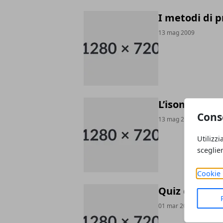
I metodi di p
13 mag 2009
L’isomeria de
Cons
13 mag 2009
Utilizzi
sceglie
Cookie 
Quiz di Chim
01 mar 2009