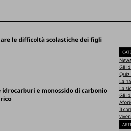
re le difficoltà scolastiche dei figli
CAT
New
Gli i
Quiz 
La na
La si
 idrocarburi e monossido di carbonio
Gli i
arico
Afori
Il ca
viven
ART