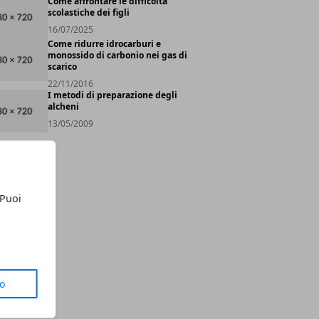
Come affrontare le difficoltà
scolastiche dei figli
16/07/2025
Come ridurre idrocarburi e
monossido di carbonio nei gas di
scarico
22/11/2016
I metodi di preparazione degli
alcheni
13/05/2009
 Puoi
to