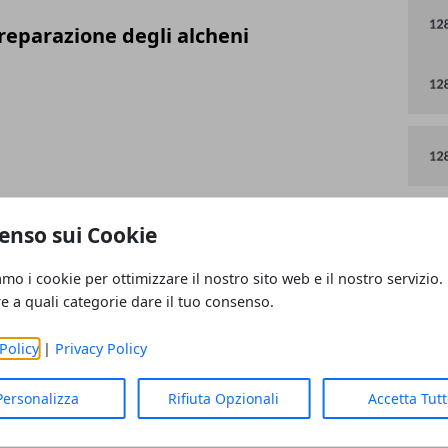
reparazione degli alcheni
gli alcheni
enso sui Cookie
amo i cookie per ottimizzare il nostro sito web e il nostro servizio.
re a quali categorie dare il tuo consenso.
Policy
|
Privacy Policy
ica Organica (pagina 1)
Personalizza
Rifiuta Opzionali
Accetta Tut