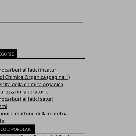
EGORIE
s
drocarburi alifatici insaturi
di Chimica Organica (pagina 1)
scita della chimica organica
curezza in laboratorio
drocarburi alifatici saturi
smi
rbonio: mattone della matetria
te
ICOLI POPOLARI