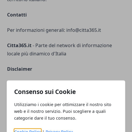
Contatti
Per informazioni generali:
info@citta365.it
Citta365.it
- Parte del network di informazione
locale più dinamico d'Italia
Disclaimer
Il sito non rappresenta una testata giornalistica in
Consenso sui Cookie
quanto viene aggiornato senza alcuna periodicità.
Non può pertanto considerarsi un prodotto
Utilizziamo i cookie per ottimizzare il nostro sito
editoriale ai sensi della legge n° 62 del 7 marzo 2001.
web e il nostro servizio. Puoi scegliere a quali
categorie dare il tuo consenso.
Responsabilità sui Contenuti
Cookie Policy
|
Privacy Policy