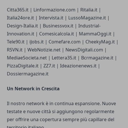
Citta365.it | Linformazione.com | Ritalia.it |
Italia24ore.it | Intervista.it | LussoMagazine.it |
Design-Italia.it | Businessvox.it | Industrial-
Innovation.it | Comesicalcola.it | MammaOggi.it |
Tele90.it | iJobs.it | Comefare.com | CheekyMag.it |
RSVN.it | WebNotizie.net | NewsDigitali.com |
MediaeSocieta.net | Lettera35.it | Bcrmagazine.it |
PizzaDigitale.it | ZZ7.it | Ideazionenews.it |
Dossiermagazine.it
Un Network in Crescita
Il nostro network è in continua espansione. Nuove
testate e nuove città si aggiungono regolarmente
per offrire una copertura sempre più capillare del
territorio italiano.