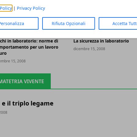
Policy
|
Privacy Policy
Personalizza
Rifiuta Opzionali
Accetta Tut
A SICUREZZA IN LABORATORIO
LA SICUREZZA IN LABORATORIO
schi in laboratorio: norme di
La sicurezza in laboratorio
mportamento per un lavoro
dicembre 15, 2008
curo
embre 15, 2008
MATETRIA VIVENTE
 e il triplo legame
2008