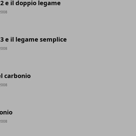
p2 e il doppio legame
2008
p3 e il legame semplice
2008
el carbonio
2008
bonio
2008