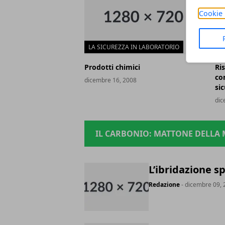
Cookie 
LA SICUREZZA IN LABORATORIO
L
Prodotti chimici
Ri
co
dicembre 16, 2008
si
dic
IL CARBONIO: MATTONE DELLA 
L’ibridazione sp
Redazione
- dicembre 09, 