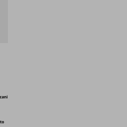
cani
nto