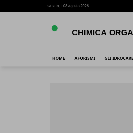
sabato, il 08 agosto 2026
Chimica Organica
HOME
AFORISMI
GLI IDROCARB
Chimica Organica
Articoli in Evidenza