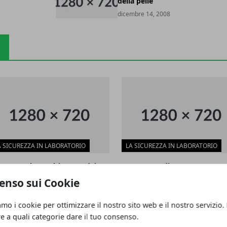
della pelle
dicembre 14, 2008
A SICUREZZA IN LABORATORIO
LA SICUREZZA IN LABORATORIO
rme per lo smaltimento dei
Avvertenze di carattere
iuti di laboratorio
particolare
enso sui Cookie
embre 16, 2008
dicembre 16, 2008
amo i cookie per ottimizzare il nostro sito web e il nostro servizio.
re a quali categorie dare il tuo consenso.