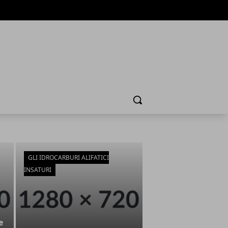
Cerca
GLI IDROCARBURI ALIFATICI
INSATURI
e