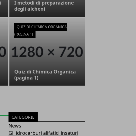
i
I metodi di preparazione
degli alcheni
QUIZ DI CHIMICA ORGANICA
(PAGINA 1)
Quiz di Chimica Organica
(pagina 1)
CATEGORIE
News
Gli idrocarburi alifatici insaturi