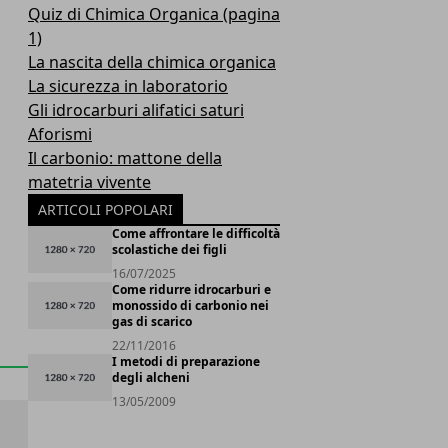
Quiz di Chimica Organica (pagina
1)
La nascita della chimica organica
La sicurezza in laboratorio
Gli idrocarburi alifatici saturi
Aforismi
Il carbonio: mattone della
matetria vivente
ARTICOLI POPOLARI
Come affrontare le difficoltà
scolastiche dei figli
16/07/2025
Come ridurre idrocarburi e
monossido di carbonio nei
gas di scarico
22/11/2016
I metodi di preparazione
degli alcheni
13/05/2009