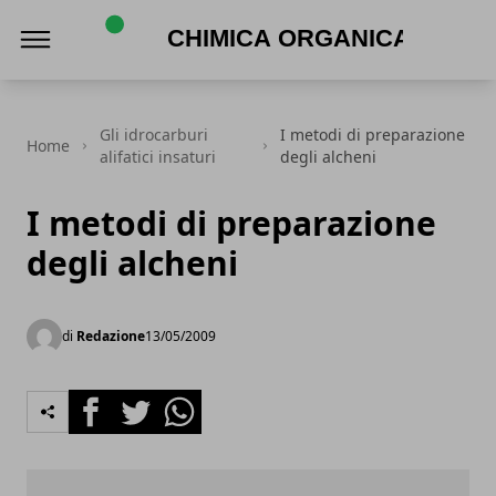
Chimica Organica
Gli idrocarburi
I metodi di preparazione
Home
alifatici insaturi
degli alcheni
I metodi di preparazione
degli alcheni
di
Redazione
13/05/2009
Facebook
Twitter
Whatsapp