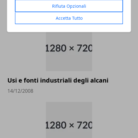
Rifiuta Opzionali
ARTICOLI CORRELATI
Accetta Tutto
Usi e fonti industriali degli alcani
14/12/2008