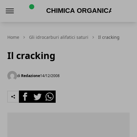
Chimica Organica
Home
Gli idrocarburi alifatici saturi
Il cracking
Il cracking
di
Redazione
14/12/2008
Facebook
Twitter
Whatsapp