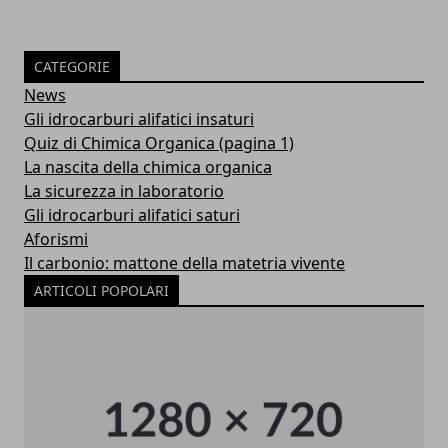
CATEGORIE
News
Gli idrocarburi alifatici insaturi
Quiz di Chimica Organica (pagina 1)
La nascita della chimica organica
La sicurezza in laboratorio
Gli idrocarburi alifatici saturi
Aforismi
Il carbonio: mattone della matetria vivente
ARTICOLI POPOLARI