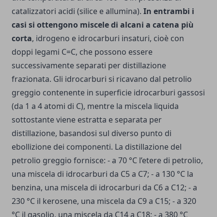
catalizzatori acidi (silice e allumina).
In entrambi i
casi si ottengono miscele di alcani a catena più
corta
, idrogeno e idrocarburi insaturi, cioè con
doppi legami C=C, che possono essere
successivamente separati per distillazione
frazionata. Gli idrocarburi si ricavano dal petrolio
greggio contenente in superficie idrocarburi gassosi
(da 1 a 4 atomi di C), mentre la miscela liquida
sottostante viene estratta e separata per
distillazione, basandosi sul diverso punto di
ebollizione dei componenti. La distillazione del
petrolio greggio fornisce: - a 70 °C l’etere di petrolio,
una miscela di idrocarburi da C5 a C7; - a 130 °C la
benzina, una miscela di idrocarburi da C6 a C12; - a
230 °C il kerosene, una miscela da C9 a C15; - a 320
°C il gasolio, una miscela da C14 a C18; - a 380 °C