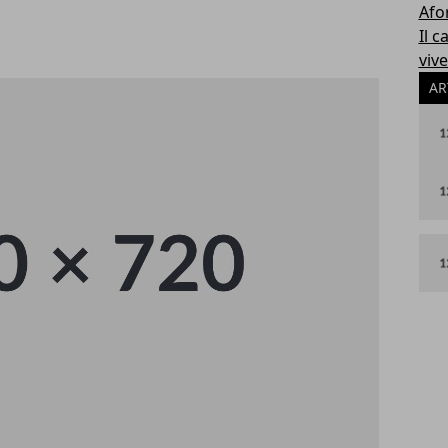
Afo
Il 
viv
AR