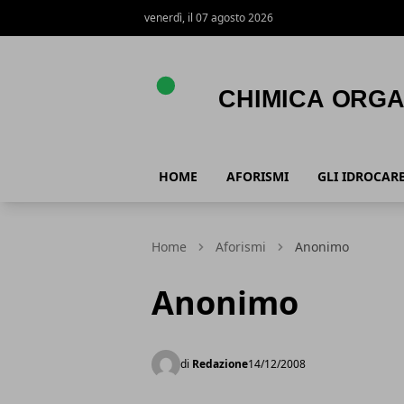
venerdì, il 07 agosto 2026
Chimica Organica
HOME
AFORISMI
GLI IDROCARB
Home
Aforismi
Anonimo
Anonimo
di
Redazione
14/12/2008