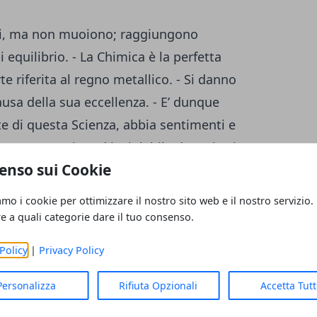
tti, ma non muoiono; raggiungono
quilibrio. - La Chimica è la perfetta
e riferita al regno metallico. - Si danno
ausa della sua eccellenza. - E’ dunque
e di questa Scienza, abbia sentimenti e
 suo proposito ed inviolabile depositario
enso sui Cookie
spirito, bisogna che in più goda di una
ortuna materiale. - Poiché questa Scienza
amo i cookie per ottimizzare il nostro sito web e il nostro servizio.
do lo trova lo possiede e, possedendolo,
re a quali categorie dare il tuo consenso.
azione importante, facendogli trascurare
Policy
|
Privacy Policy
ue parti, la Teoria e la Pratica. - E’
la Natura preceda quella dell’Arte.
Personalizza
Rifiuta Opzionali
Accetta Tut