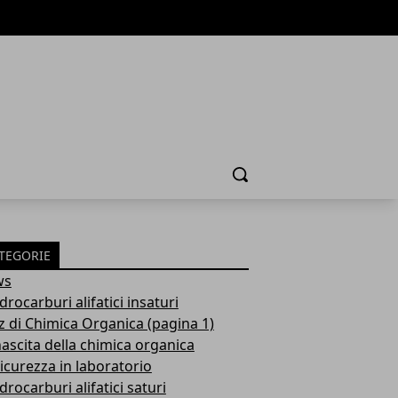
Cerca
TEGORIE
ws
idrocarburi alifatici insaturi
z di Chimica Organica (pagina 1)
nascita della chimica organica
sicurezza in laboratorio
idrocarburi alifatici saturi