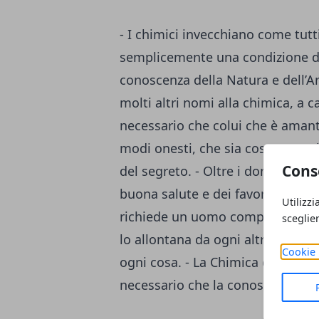
- I chimici invecchiano come tu
semplicemente una condizione di e
conoscenza della Natura e dell’Art
molti altri nomi alla chimica, a c
necessario che colui che è amant
modi onesti, che sia costante nel
Cons
del segreto. - Oltre i doni dello 
buona salute e dei favori della f
Utilizzi
richiede un uomo completo; quan
sceglie
lo allontana da ogni altra occup
Cookie 
ogni cosa. - La Chimica consta di d
necessario che la conoscenza del