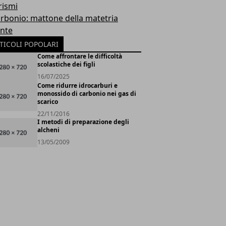
rismi
carbonio: mattone della matetria
ente
TICOLI POPOLARI
Come affrontare le difficoltà
scolastiche dei figli
16/07/2025
Come ridurre idrocarburi e
monossido di carbonio nei gas di
scarico
22/11/2016
I metodi di preparazione degli
alcheni
13/05/2009