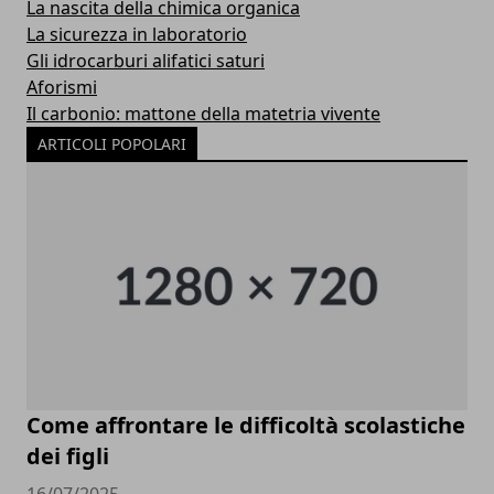
La nascita della chimica organica
La sicurezza in laboratorio
Gli idrocarburi alifatici saturi
Aforismi
Il carbonio: mattone della matetria vivente
ARTICOLI POPOLARI
Come affrontare le difficoltà scolastiche
dei figli
16/07/2025