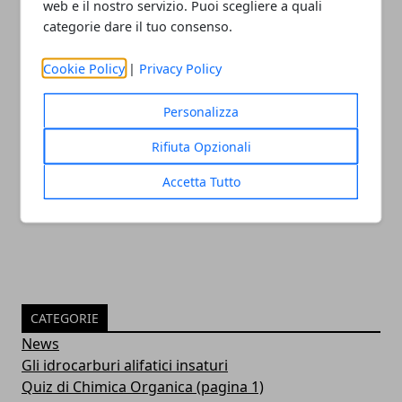
web e il nostro servizio. Puoi scegliere a quali
categorie dare il tuo consenso.
Cookie Policy
|
Privacy Policy
Personalizza
Rifiuta Opzionali
Aforismi Lavoisier
Accetta Tutto
14/12/2008
CATEGORIE
News
Gli idrocarburi alifatici insaturi
Quiz di Chimica Organica (pagina 1)