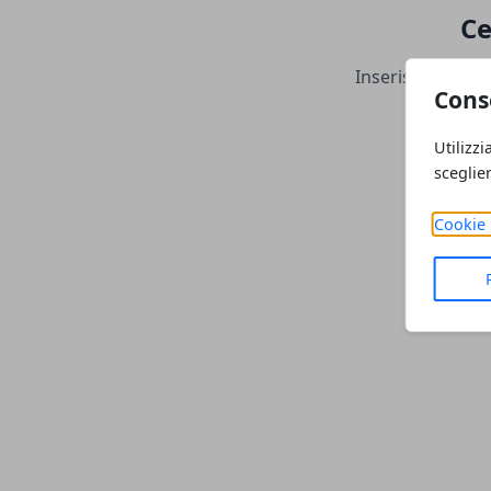
Ce
Inserisci una par
Cons
Utilizzi
sceglie
Cookie 