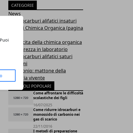
CATEGORIE
News
Gli idrocarburi alifatici insaturi
Quiz di Chimica Organica (pagina
1)
 Puoi
La nascita della chimica organica
La sicurezza in laboratorio
Gli idrocarburi alifatici saturi
Aforismi
Il carbonio: mattone della
to
matetria vivente
ARTICOLI POPOLARI
Come affrontare le difficoltà
scolastiche dei figli
16/07/2025
Come ridurre idrocarburi e
monossido di carbonio nei
gas di scarico
22/11/2016
I metodi di preparazione