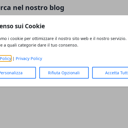
rca nel nostro blog
ola chiave per trovare articoli interessanti.
enso sui Cookie
amo i cookie per ottimizzare il nostro sito web e il nostro servizio.
re a quali categorie dare il tuo consenso.
Policy
|
Privacy Policy
Personalizza
Rifiuta Opzionali
Accetta Tut